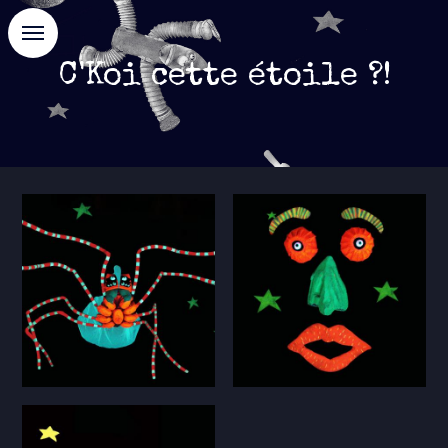
Jump
to
navigation
C'Koi cette étoile ?!
Back
to
top